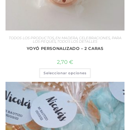
TODOS LOS PRODUCTOS
,
EN MADERA
,
CELEBRACIONES
,
PARA
LOS PEQUES
,
TODOS LOS DETALLES
YOYÓ PERSONALIZADO – 2 CARAS
2,70
€
Seleccionar opciones