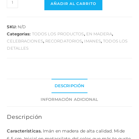
AÑADIR AL CARRITO
SKU:
N/D
Categorías:
TODOS LOS PRODUCTOS
,
EN MADERA
,
CELEBRACIONES
,
RECORDATORIOS
,
IMANES
,
TODOS LOS
DETALLES
DESCRIPCIÓN
INFORMACIÓN ADICIONAL
Descripción
Características.
Imán en madera de alta calidad. Mide
6.5 cm. Inicial en metacrilato del color que más te guste.